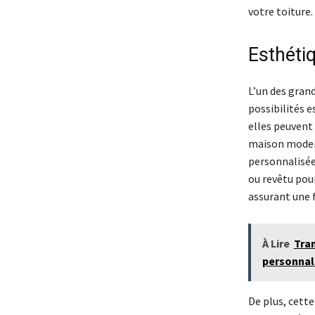
votre toiture.
Esthéti
L’un des gran
possibilités e
elles peuvent
maison modern
personnalisée
ou revêtu pour
assurant une 
À Lire
Tran
personnal
De plus, cett