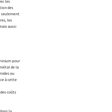
ec les
tion des
as seulement
res, les
mais aussi
uminium pour
métal de la
mides ou
ce à cette
 des coûts
dans la