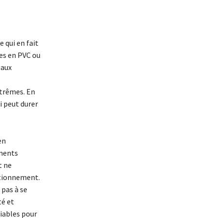
 qui en fait
es en PVC ou
 aux
xtrêmes. En
i peut durer
en
ements
t ne
nctionnement.
 pas à se
té et
iables pour