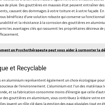
ux de pluie. Des gouttières en mauvais état peuvent entraîner des 
nts, causant des dommages à votre toiture et à votre façade. En 
ous bénéficiez d’une solution robuste qui conserve sa fonctionnali
 durabilité et la résistance à la corrosion des gouttières en alumini
armi les avantages clés qui rassurent les propriétaires désireux de
fficacement.
ment un Psychothérapeute peut vous aider à surmonter la d
que et Recyclable
s en aluminium représentent également un choix écologique pour
 soucieux de l’environnement. L’aluminium est l’un des matériaux l
onde, et sa fabrication consomme moins d’énergie que celle d’aut
r des gouttières en aluminium, vous contribuez à réduire votre e
lles jouent un rôle clé dans la gestion des eaux pluviales tout en é