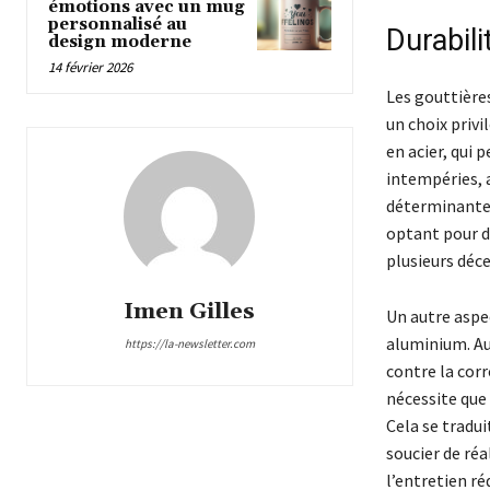
émotions avec un mug
personnalisé au
Durabili
design moderne
14 février 2026
Les gouttières
un choix priv
en acier, qui 
intempéries, 
déterminante,
optant pour d
plusieurs déc
Imen Gilles
Un autre aspec
aluminium. Au
https://la-newsletter.com
contre la cor
nécessite que 
Cela se tradui
soucier de réa
l’entretien r