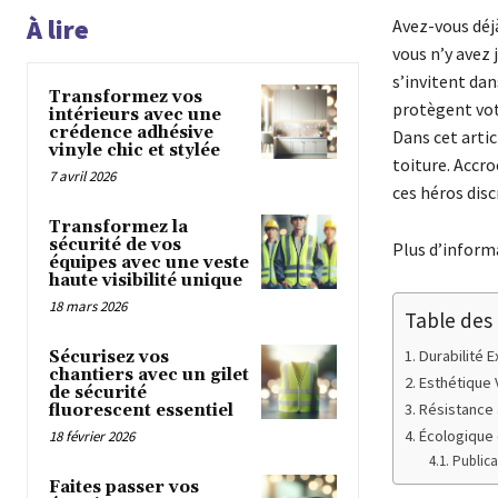
À lire
Avez-vous déjà
vous n’y avez 
s’invitent dan
Transformez vos
protègent vot
intérieurs avec une
crédence adhésive
Dans cet arti
vinyle chic et stylée
toiture. Accro
7 avril 2026
ces héros disc
Transformez la
sécurité de vos
Plus d’informa
équipes avec une veste
haute visibilité unique
18 mars 2026
Table des
Durabilité 
Sécurisez vos
chantiers avec un gilet
Esthétique 
de sécurité
Résistance 
fluorescent essentiel
Écologique 
18 février 2026
Publica
Faites passer vos