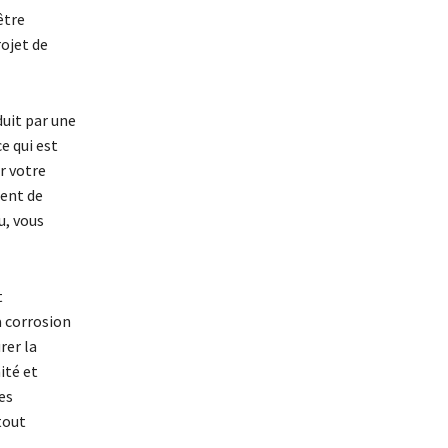
être
rojet de
duit par une
e qui est
r votre
ent de
u, vous
t
a corrosion
rer la
ité et
es
tout