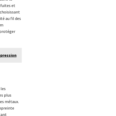
fuites et
choisissant
té au fil des
um
 protéger
épression
 les
es plus
res métaux.
mpreinte
tant