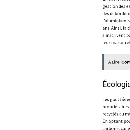
gestion des ea
des débordeme
l’aluminium, v
ans. Ainsi, la
s’inscrivent p
leur maison e
À Lire
Com
Écologi
Les gouttière
propriétaires
recyclés au m
En optant pou
carbone, car e