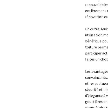
renouvelables.
entièrement re
rénovation ou
En outre, leur
utilisation mo
bénéfique pou
toiture perme
participer act
faites un choi
Les avantages
convaincants. 
et respectueus
sécurité et l
d’élégance à v
gouttières en
propriétaire s