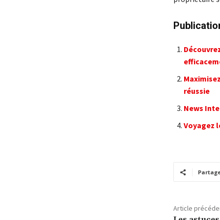
Publicatio
Découvrez
efficacem
Maximisez
réussie
News Inter
Voyagez l
Partag
Article précéde
Les astuce