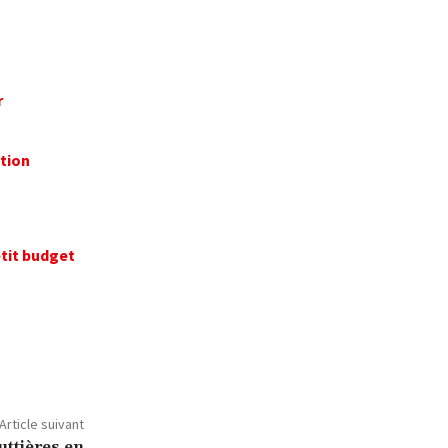
r
tion
etit budget
Article suivant
ttières en