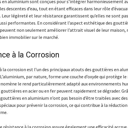
s en aluminium sont conçues pour s’intégrer harmonieusement av
les descentes d’eau, tout en étant efficaces dans leur rôle d’évacua
. Leur légèreté et leur résistance garantissent qu’elles ne sont p
ussi performantes. En considérant l’aspect esthétique des gouttiè
 peuvent non seulement améliorer l’attrait visuel de leur maison, 
 bien immobilier sur le marché.
nce à la Corrosion
à la corrosion est l’un des principaux atouts des gouttières en al
 L’aluminium, par nature, forme une couche d’oxyde qui protège le 
hénomène le rend particulièrement adapté aux environnements hu
 gouttières en acier ou en fer peuvent rapidement se dégrader. Grâ
 gouttières en aluminium n’ont pas besoin d’être traitées avec des
éciaux pour prévenir la corrosion, ce qui contribue à la réduction
rme.
e résistance à la corrosion assure également une efficacité accrue 