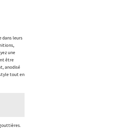
e dans leurs
nitions,
ayez une
nt être
t, anodisé
style tout en
gouttières.