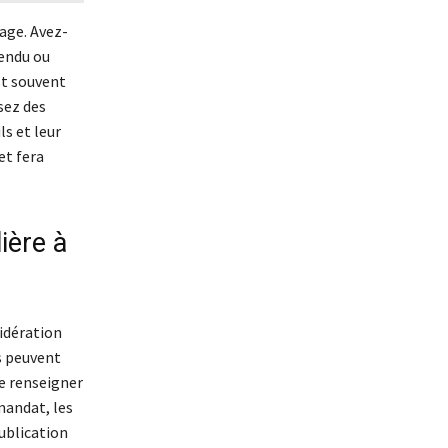
age. Avez-
vendu ou
st souvent
sez des
s et leur
et fera
ière à
sidération
s peuvent
se renseigner
mandat, les
ublication