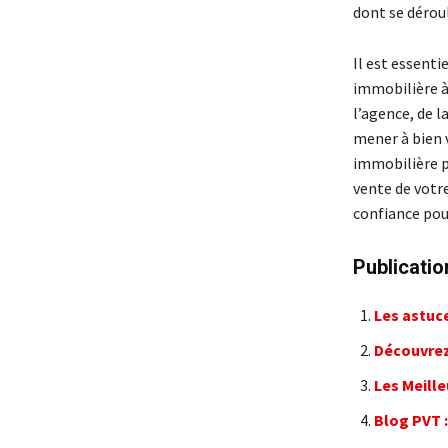
dont se déroul
Il est essenti
immobilière à
l’agence, de l
mener à bien 
immobilière pe
vente de votr
confiance pou
Publicatio
Les astuce
Découvrez
Les Meill
Blog PVT :