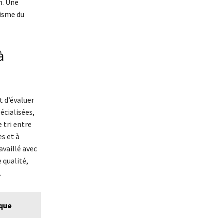
n. Une
misme du
à
 d’évaluer
écialisées,
 tri entre
s et à
availlé avec
 qualité,
.
ique