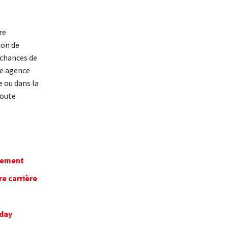
re
ion de
 chances de
ne agence
e ou dans la
toute
ilement
e carrière
iday