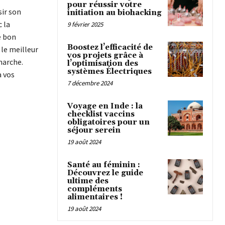
pour réussir votre
ir son
initiation au biohacking
c la
9 février 2025
e bon
Boostez l’efficacité de
 le meilleur
vos projets grâce à
marche.
l’optimisation des
systèmes Électriques
à vos
7 décembre 2024
Voyage en Inde : la
checklist vaccins
obligatoires pour un
séjour serein
19 août 2024
Santé au féminin :
Découvrez le guide
ultime des
compléments
alimentaires !
19 août 2024