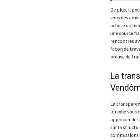
De plus, il p
vous des amis
acheté un bie
une source fia
rencontres ave
façon de trav
preuve de tr
La tran
Vendô
La transparenc
lorsque vous 
appliquer des 
sur la structu
commissions s