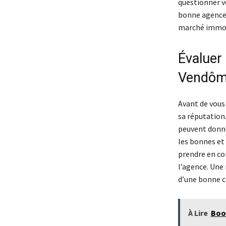
questionner v
bonne agence 
marché immobil
Évaluer 
Vendô
Avant de vous
sa réputation.
peuvent donner
les bonnes et
prendre en com
l’agence. Une 
d’une bonne c
À Lire
Boo