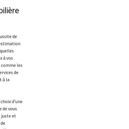
ilière
ussite de
’estimation
 quelles
x à vos
s, comme les
ervices de
 à la
 choix d’une
e de vous
 juste et
 de