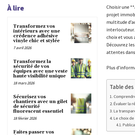
À lire
Choisir une *
projet immobil
multitude d’ac
Transformez vos
interlocuteur.
intérieurs avec une
crédence adhésive
choix et vous
vinyle chic et stylée
Découvrez les
7 avril 2026
attentes dans
Transformez la
sécurité de vos
Plus d’informa
équipes avec une veste
haute visibilité unique
18 mars 2026
Table des
Comprendre
Sécurisez vos
chantiers avec un gilet
Évaluer la 
de sécurité
La transpar
fluorescent essentiel
Le choix de
18 février 2026
Publica
Faites passer vos