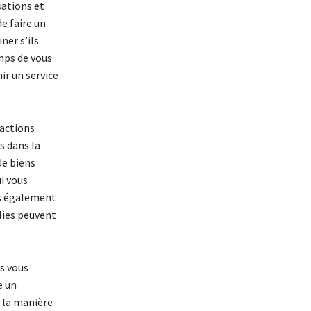
sations et
e faire un
ner s’ils
mps de vous
ir un service
sactions
s dans la
de biens
i vous
us également
lies peuvent
us vous
e un
r la manière