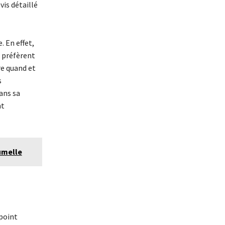
is détaillé
 En effet,
 préfèrent
re quand et
s
ans sa
nt
umelle
point