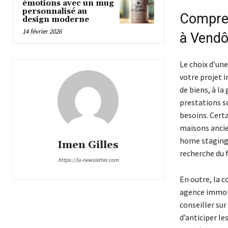
émotions avec un mug
personnalisé au
Compren
design moderne
14 février 2026
à Vend
Le choix d’un
votre projet 
de biens, à la
prestations so
besoins. Cert
maisons ancie
home staging 
Imen Gilles
recherche du 
https://la-newsletter.com
En outre, la 
agence immobi
conseiller sur
d’anticiper le