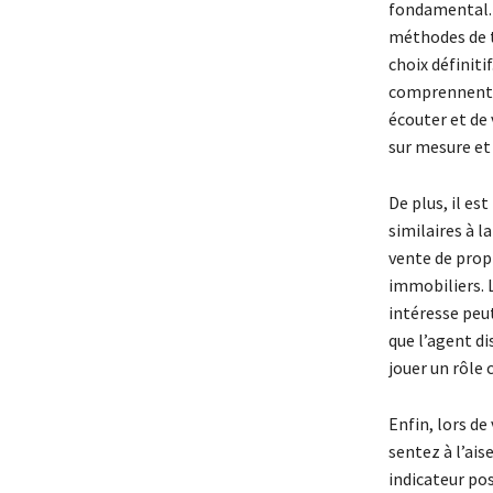
fondamental. 
méthodes de tr
choix définiti
comprennent r
écouter et de
sur mesure et
De plus, il es
similaires à 
vente de propr
immobiliers. L
intéresse peu
que l’agent d
jouer un rôle 
Enfin, lors de 
sentez à l’ais
indicateur pos