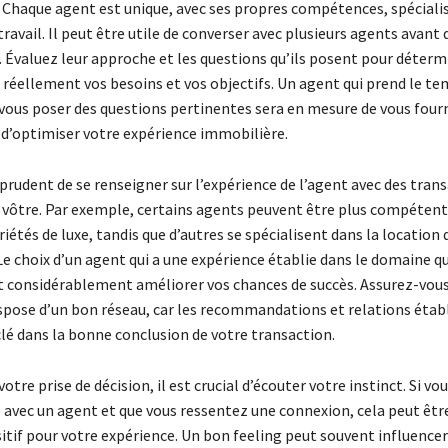
Chaque agent est unique, avec ses propres compétences, spéciali
avail. Il peut être utile de converser avec plusieurs agents avant d
f. Évaluez leur approche et les questions qu’ils posent pour détermi
éellement vos besoins et vos objectifs. Un agent qui prend le te
 vous poser des questions pertinentes sera en mesure de vous fourn
 d’optimiser votre expérience immobilière.
t prudent de se renseigner sur l’expérience de l’agent avec des tran
la vôtre. Par exemple, certains agents peuvent être plus compétent
iétés de luxe, tandis que d’autres se spécialisent dans la location 
e choix d’un agent qui a une expérience établie dans le domaine qu
t considérablement améliorer vos chances de succès. Assurez-vo
ispose d’un bon réseau, car les recommandations et relations étab
clé dans la bonne conclusion de votre transaction.
votre prise de décision, il est crucial d’écouter votre instinct. Si vo
e avec un agent et que vous ressentez une connexion, cela peut êtr
itif pour votre expérience. Un bon feeling peut souvent influence