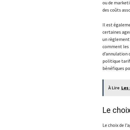
ou de marketi
des coûts asso
Il est égalem
certaines age
un règlement 
comment les p
d’annulation 
politique tar
bénéfiques po
À Lire
Les 
Le choi
Le choix de l