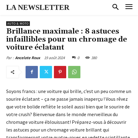
LA NEWSLETTER
AUTO & MOTO
Brillance maximale : 8 astuces
infaillibles pour un chromage de
voiture éclatant
19 août 2024
0
380
Par :
Ancelote Roux
Soyons francs : une voiture qui brille, c’est un peu comme un
sourire éclatant – ça ne passe jamais inaperçu ! Vous rêvez
que votre bolide reflète le soleil aussi bien que le sourire de
votre crush? Bienvenue dans le monde merveilleux du
chromage voiture éblouissant! Préparez-vous à découvrir
les astuces pour un chromage voiture brillant qui
transformeront votre quatre-roues en vedette scintillante