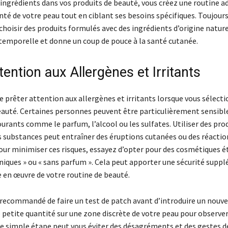
 ingrédients dans vos produits de beauté, vous créez une routine a
nté de votre peau tout en ciblant ses besoins spécifiques. Toujours 
choisir des produits formulés avec des ingrédients d’origine nature
temporelle et donne un coup de pouce à la santé cutanée.
tention aux Allergènes et Irritants
 de prêter attention aux allergènes et irritants lorsque vous sélect
eauté. Certaines personnes peuvent être particulièrement sensible
urants comme le parfum, l’alcool ou les sulfates. Utiliser des pro
 substances peut entraîner des éruptions cutanées ou des réactio
Pour minimiser ces risques, essayez d’opter pour des cosmétiques é
niques » ou « sans parfum ». Cela peut apporter une sécurité supp
e en œuvre de votre routine de beauté.
t recommandé de faire un test de patch avant d’introduire un nouve
 petite quantité sur une zone discrète de votre peau pour observe
te simple étape peut vous éviter des désagréments et des gestes d