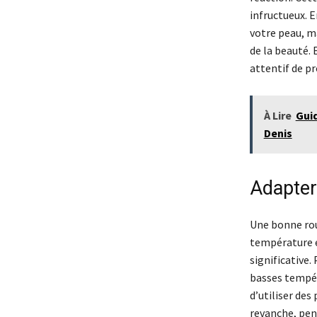
infructueux. 
votre peau, m
de la beauté. 
attentif de pr
À Lire
Guid
Denis
Adapter
Une bonne ro
température e
significative.
basses tempéra
d’utiliser des
revanche, pend