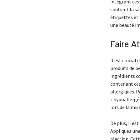
intégrant ces
soutient la sa
étiquettes et 
une beauté in
Faire At
Il est crucial
produits de b
ingrédients co
contenant ces
allergiques. 
« hypoallergé
lors de la mis
De plus, il es
Appliquez une
réaction. Cet