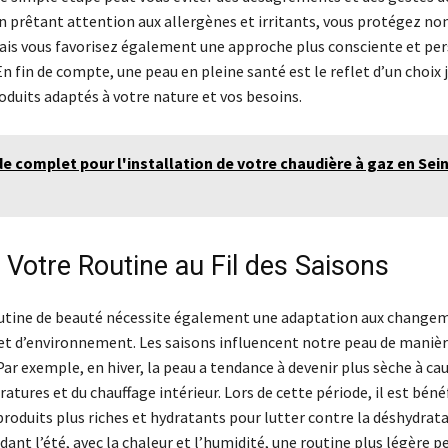
En prêtant attention aux allergènes et irritants, vous protégez n
ais vous favorisez également une approche plus consciente et pe
En fin de compte, une peau en pleine santé est le reflet d’un choix j
oduits adaptés à votre nature et vos besoins.
e complet pour l'installation de votre chaudière à gaz en Sei
 Votre Routine au Fil des Saisons
utine de beauté nécessite également une adaptation aux change
t d’environnement. Les saisons influencent notre peau de maniè
 Par exemple, en hiver, la peau a tendance à devenir plus sèche à ca
tures et du chauffage intérieur. Lors de cette période, il est béné
 produits plus riches et hydratants pour lutter contre la déshydrat
ant l’été, avec la chaleur et l’humidité, une routine plus légère p