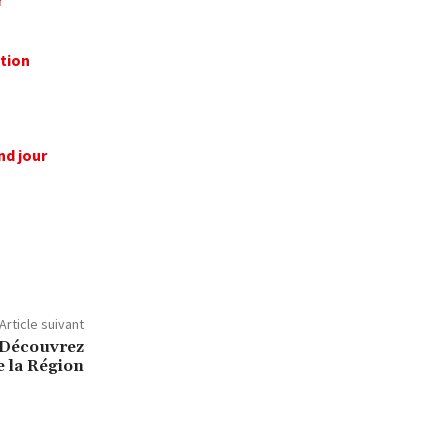
r
tion
nd jour
Article suivant
 Découvrez
e la Région