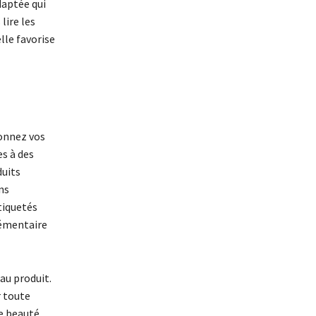
daptée qui
lire les
lle favorise
ionnez vos
s à des
duits
ns
tiquetés
lémentaire
au produit.
r toute
e beauté