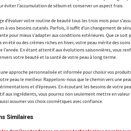
r éviter l’accumulation de sébum et conserver un aspect frais.
sage d’évaluer votre routine de beauté tous les trois mois pour s’assu
s à vos besoins cutanés. Parfois, il suffit d’un changement de sér
te pour mieux s’adapter aux conditions extérieures. Que ce soit pa
s en été ou des crèmes riches en hiver, votre peau mérite des soin
e l’année. En étant attentif aux évolutions saisonnières, vous ren
vers votre beauté et la santé de votre peau à long terme.
 une approche personnalisée et informée pour choisir vos produit
 votre peau le meilleur. Rappelons-nous que le chemin vers une pea
périmentations et d’épreuves. En écoutant les besoins de votre pea
tif aux ingrédients, vous pourrez non seulement mettre en valeur
aussi assumer vos choix cosmétiques avec confiance.
ns Similaires