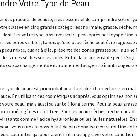
dre Votre Type de Peau
ir des produits de beauté, il est essentiel de comprendre votre typ
tre classée en cinq grandes catégories : normale, grasse, sèche, m
r identifier votre type, observez votre peau après nettoyage. Une 
et des pores visibles, tandis qu’une peau sèche peut être rugueuse 
peau mixte, quant à elle, présente des zones grasses sur la zone 
des zones sèches sur les joues. Enfin, la peau sensible peut réagi
uits ou aux changements environnementaux, entraînant rougeurs 
e type de peau est primordial pour faire des choix éclairés en mat
eauté. En utilisant des cosmétiques adaptés, vous optimisez non 
 votre peau, mais aussi sa santé à long terme. Pour la peau grasse,
non-comédogènes et oil-free. Pour les peaux sèches, recherchez de
ydratants comme l’acide hyaluronique ou les huiles naturelles. E
peau, vous aurez la possibilité de personnaliser votre routine de b
rreurs courantes qui pourraient irriter ou aggraver votre condition.