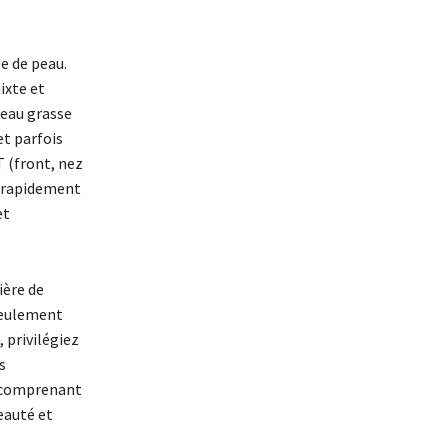
e de peau.
ixte et
peau grasse
et parfois
T (front, nez
r rapidement
et
ière de
seulement
 privilégiez
s
n comprenant
eauté et