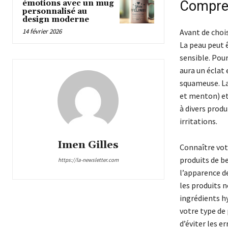
Compren
émotions avec un mug
personnalisé au
design moderne
14 février 2026
Avant de chois
La peau peut ê
sensible. Pou
aura un éclat 
squameuse. La 
et menton) et 
à divers prod
irritations.
Imen Gilles
Connaître votr
produits de b
https://la-newsletter.com
l’apparence de
les produits 
ingrédients h
votre type de 
d’éviter les e