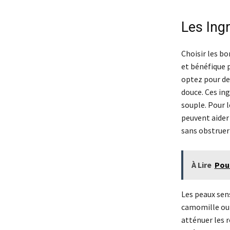
Les Ingr
Choisir les bo
et bénéfique 
optez pour de
douce. Ces ing
souple. Pour 
peuvent aider
sans obstruer 
À Lire
Pour
Les peaux sen
camomille ou 
atténuer les r