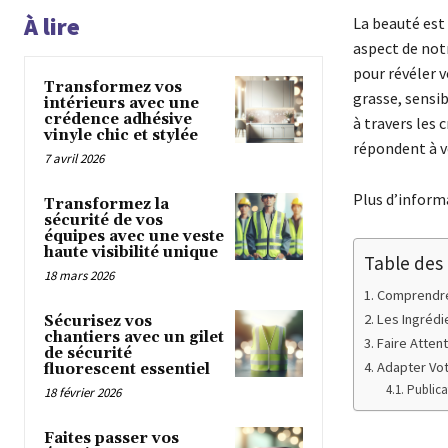
À lire
La beauté est
aspect de notr
pour révéler v
Transformez vos
grasse, sensib
intérieurs avec une
crédence adhésive
à travers les
vinyle chic et stylée
répondent à vo
7 avril 2026
Plus d’informa
Transformez la
sécurité de vos
équipes avec une veste
haute visibilité unique
Table des
18 mars 2026
Comprendre
Les Ingrédie
Sécurisez vos
chantiers avec un gilet
Faire Attent
de sécurité
Adapter Vot
fluorescent essentiel
Publica
18 février 2026
Faites passer vos