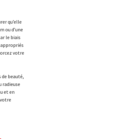
rer qu’elle
um ou d’une
r le biais
s appropriés
forcez votre
s de beauté,
u radieuse
u et en
 votre