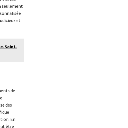
on seulement
rsonnalisée
udicieux et
ne-Saint-
ments de
re
use des
fique
ation. En
eut être