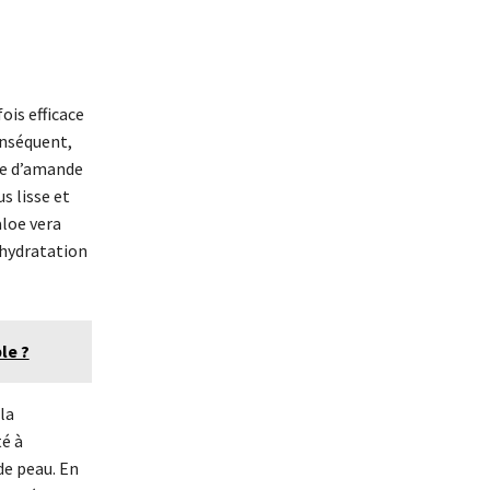
ois efficace
onséquent,
le d’amande
s lisse et
aloe vera
’hydratation
le ?
la
é à
de peau. En