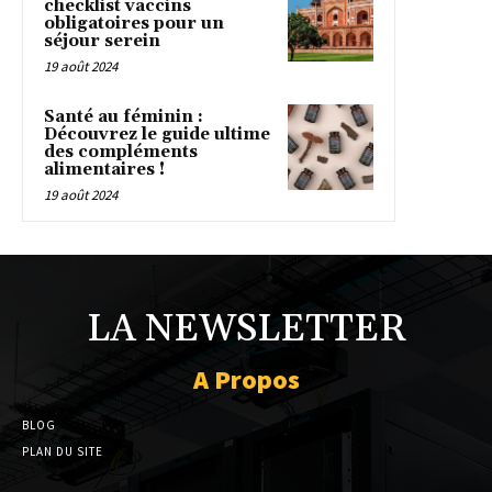
checklist vaccins
obligatoires pour un
séjour serein
19 août 2024
Santé au féminin :
Découvrez le guide ultime
des compléments
alimentaires !
19 août 2024
LA NEWSLETTER
A Propos
BLOG
PLAN DU SITE