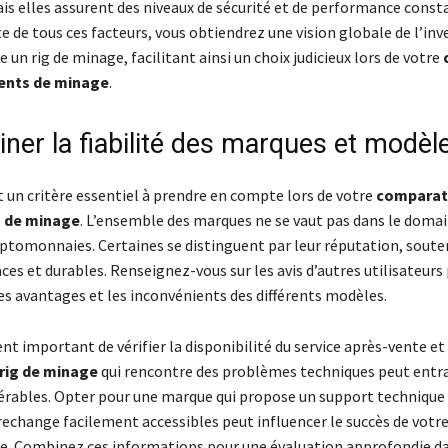
is elles assurent des niveaux de sécurité et de performance const
 de tous ces facteurs, vous obtiendrez une vision globale de l’in
 un rig de minage, facilitant ainsi un choix judicieux lors de votre
ents de minage
.
iner la fiabilité des marques et modèl
st un critère essentiel à prendre en compte lors de votre
comparati
 de minage
. L’ensemble des marques ne se vaut pas dans le domai
ptomonnaies. Certaines se distinguent par leur réputation, soute
aces et durables. Renseignez-vous sur les avis d’autres utilisateur
s avantages et les inconvénients des différents modèles.
nt important de vérifier la disponibilité du service après-vente et
rig de minage
qui rencontre des problèmes techniques peut entra
érables. Opter pour une marque qui propose un support technique e
 rechange facilement accessibles peut influencer le succès de votr
e. Combinez ces informations pour une évaluation approfondie d