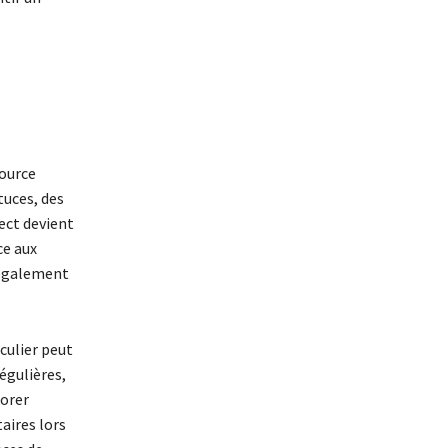
ource
tuces, des
ect devient
ce aux
également
ulier peut
égulières,
iorer
aires lors