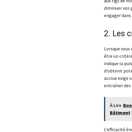
aux rigs de mi
diminuer vos g
engager dans
2. Les c
Lorsque vous 
être un critèr
indique la pui
d’obtenir pot
accrue exige 
entraîner des 
À Lire
Boos
Bâtiment
L’efficacité 