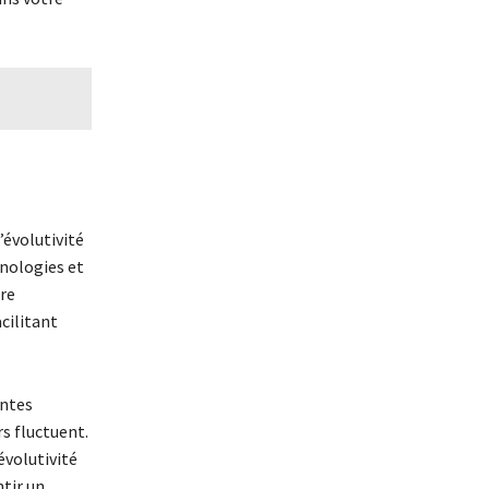
’évolutivité
hnologies et
re
acilitant
entes
s fluctuent.
évolutivité
tir un