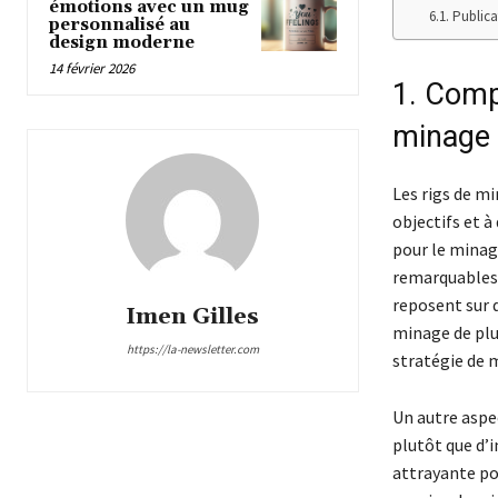
émotions avec un mug
Publica
personnalisé au
design moderne
14 février 2026
1. Comp
minage
Les rigs de m
objectifs et à
pour le minag
remarquables,
reposent sur 
Imen Gilles
minage de plu
https://la-newsletter.com
stratégie de m
Un autre aspe
plutôt que d’
attrayante po