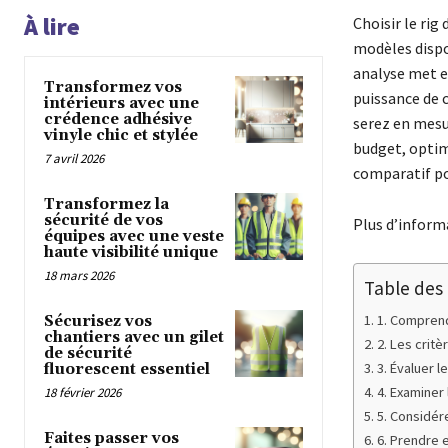
À lire
Choisir le rig
modèles dispo
analyse met en
Transformez vos
puissance de c
intérieurs avec une
crédence adhésive
serez en mesu
vinyle chic et stylée
budget, optim
7 avril 2026
comparatif po
Transformez la
sécurité de vos
Plus d’informa
équipes avec une veste
haute visibilité unique
18 mars 2026
Table des
1. Comprend
Sécurisez vos
chantiers avec un gilet
2. Les critè
de sécurité
3. Évaluer l
fluorescent essentiel
4. Examiner
18 février 2026
5. Considérer
Faites passer vos
6. Prendre 