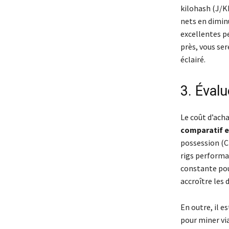
kilohash (J/K
nets en diminu
excellentes p
près, vous se
éclairé.
3. Évalu
Le coût d’acha
comparatif e
possession (CT
rigs performa
constante pou
accroître les 
En outre, il 
pour miner via