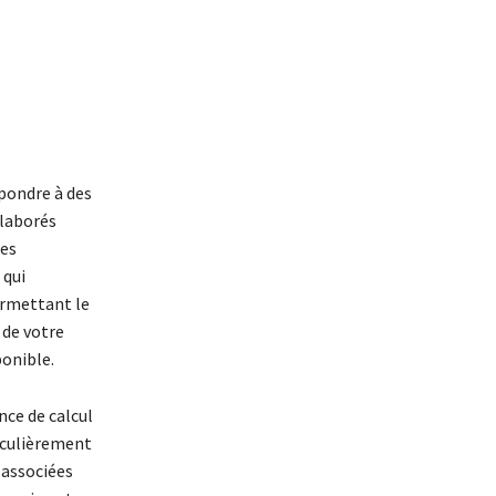
pondre à des
laborés
ces
, qui
ermettant le
 de votre
ponible.
nce de calcul
iculièrement
 associées