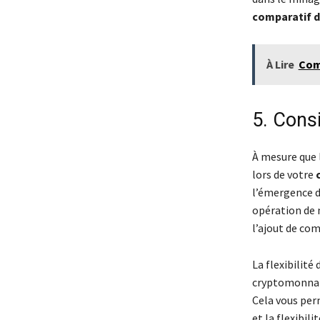
comparatif 
À Lire
Comp
5. Consid
À mesure que l
lors de votre
l’émergence d
opération de m
l’ajout de co
La flexibilité
cryptomonnaie
Cela vous per
et la flexibil