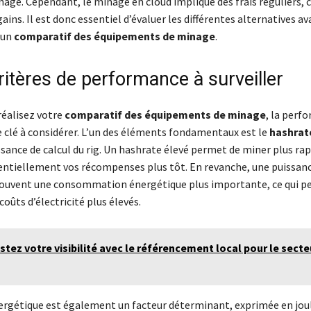
nage. Cependant, le minage en cloud implique des frais réguliers, c
ains. Il est donc essentiel d’évaluer les différentes alternatives a
 un
comparatif des équipements de minage
.
ritères de performance à surveiller
réalisez votre
comparatif des équipements de minage
, la perf
e clé à considérer. L’un des éléments fondamentaux est le
hashrat
ssance de calcul du rig. Un hashrate élevé permet de miner plus r
entiellement vos récompenses plus tôt. En revanche, une puissan
souvent une consommation énergétique plus importante, ce qui p
coûts d’électricité plus élevés.
tez votre visibilité avec le référencement local pour le secte
énergétique est également un facteur déterminant, exprimée en jou