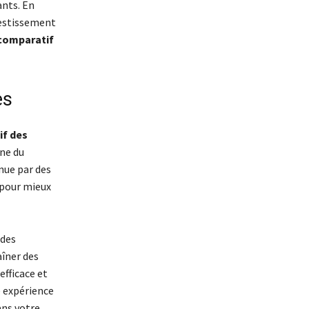
ants. En
vestissement
comparatif
es
f des
ne du
nue par des
s pour mieux
 des
îner des
fficace et
e expérience
ans votre