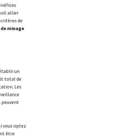
énéfices
it allier
critères de
 de minage
établir un
oût total de
tation. Les
veillance
s peuvent
si vous optez
nt être