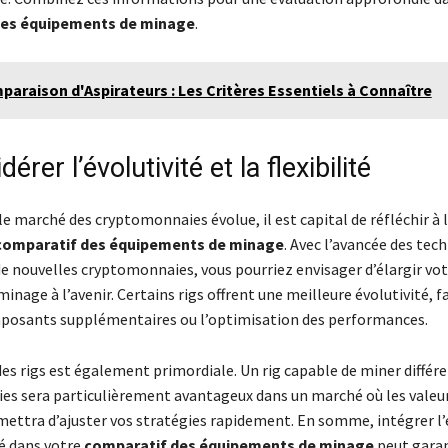
des équipements de minage
.
araison d'Aspirateurs : Les Critères Essentiels à Connaître
érer l’évolutivité et la flexibilité
e marché des cryptomonnaies évolue, il est capital de réfléchir à l
comparatif des équipements de minage
. Avec l’avancée des tec
e nouvelles cryptomonnaies, vous pourriez envisager d’élargir vot
inage à l’avenir. Certains rigs offrent une meilleure évolutivité, f
mposants supplémentaires ou l’optimisation des performances.
 des rigs est également primordiale. Un rig capable de miner différ
s sera particulièrement avantageux dans un marché où les valeur
mettra d’ajuster vos stratégies rapidement. En somme, intégrer l’
ité dans votre
comparatif des équipements de minage
peut garan