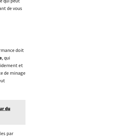
e qui peut
vant de vous
ormance doit
e
, qui
apidement et
ce de minage
eut
ur du
les par