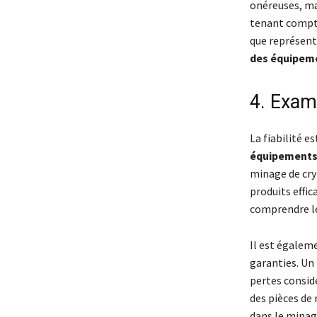
onéreuses, ma
tenant compte
que représente
des équipem
4. Exam
La fiabilité e
équipements
minage de cry
produits effic
comprendre le
Il est égaleme
garanties. Un
pertes consid
des pièces de
dans le minag