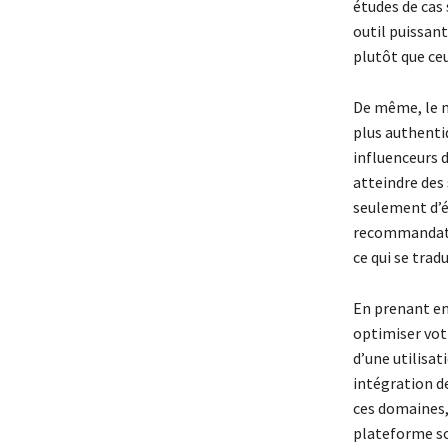
études de cas 
outil puissant
plutôt que ceu
De même, le m
plus authenti
influenceurs 
atteindre des
seulement d’él
recommandatio
ce qui se trad
En prenant en
optimiser votr
d’une utilisat
intégration d
ces domaines,
plateforme sol