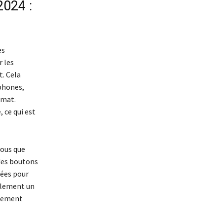
024 :
es
r les
t. Cela
phones,
rmat.
 ce qui est
vous que
 des boutons
sées pour
ulement un
alement