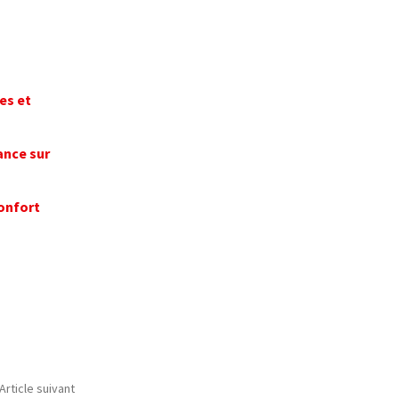
es et
ance sur
confort
Article suivant