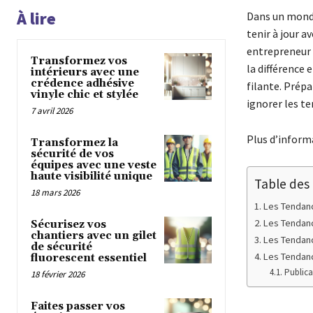
À lire
Dans un monde 
tenir à jour 
entrepreneur 
Transformez vos
la différence
intérieurs avec une
crédence adhésive
filante. Prépa
vinyle chic et stylée
ignorer les te
7 avril 2026
Plus d’informa
Transformez la
sécurité de vos
équipes avec une veste
haute visibilité unique
Table des
18 mars 2026
Les Tendanc
Les Tendanc
Sécurisez vos
chantiers avec un gilet
Les Tendanc
de sécurité
Les Tendanc
fluorescent essentiel
Publica
18 février 2026
Faites passer vos