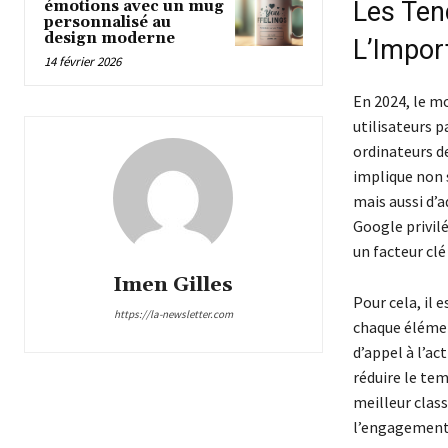
Les Ten
émotions avec un mug
personnalisé au
design moderne
L’Impor
14 février 2026
En 2024, le m
utilisateurs p
ordinateurs de
implique non 
mais aussi d’a
Google privilé
un facteur clé
Imen Gilles
Pour cela, il 
https://la-newsletter.com
chaque élémen
d’appel à l’ac
réduire le te
meilleur clas
l’engagement 