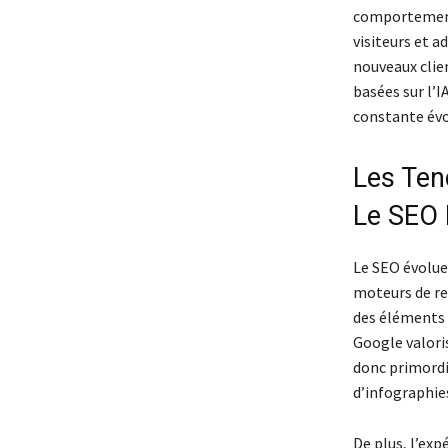
comportement 
visiteurs et a
nouveaux clien
basées sur l’
constante évo
Les Ten
Le SEO 
Le SEO évolue
moteurs de re
des éléments t
Google valoris
donc primordia
d’infographies
De plus, l’exp