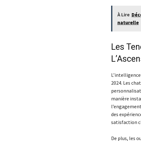
À Lire
Déco
naturelle
Les Ten
L’Ascens
L’intelligence
2024. Les chat
personnalisati
manière insta
l’engagement 
des expérienc
satisfaction c
De plus, les o