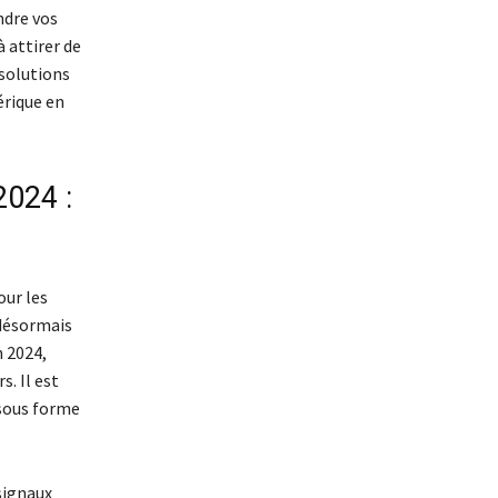
ndre vos
 attirer de
 solutions
érique en
024 :
our les
 désormais
n 2024,
s. Il est
 sous forme
 signaux