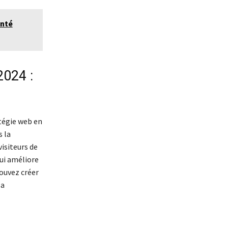
anté
024 :
atégie web en
s la
visiteurs de
qui améliore
ouvez créer
la