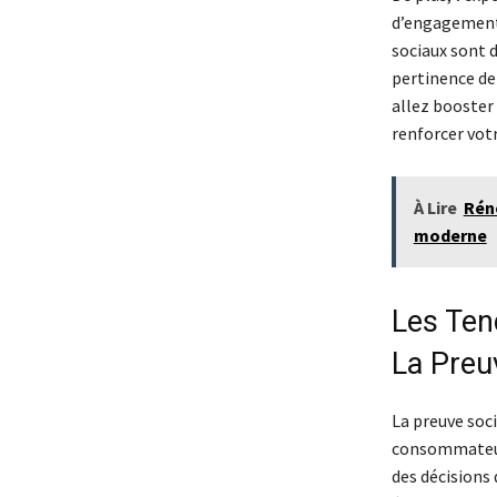
d’engagement 
sociaux sont d
pertinence de
allez booster 
renforcer votr
À Lire
Rén
moderne
Les Ten
La Preuv
La preuve soci
consommateurs
des décisions