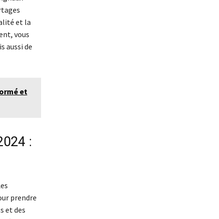
rtages
lité et la
ent, vous
s aussi de
formé et
024 :
Les
our prendre
s et des