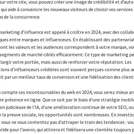
sur votre site, vous pouvez créer une image de crédibilité et d’autor
 qui aide à convaincre les nouveaux visiteurs de choisir vos services
x de la concurrence.
arketing d’influence est appelé à croître en 2024, avec des colla
ques entre marques et influenceurs. En établissant des partenaria
dont les valeurs et les audiences correspondent à votre marque, v
 segments de marché ciblés efficacement. Ce type de marketing 
argir votre portée, mais aussi de renforcer votre réputation. Les
ns d’influenceurs crédibles sont souvent perçues comme plus a
uit par un meilleur taux de conversion et une fidélisation des client
 compte ces incontournables du web en 2024, vous serez mieux a
e présence en ligne. Que ce soit par le biais d’une stratégie mobile
ion judicieuse de l’IA, d’une amélioration continue de votre SEO, ou
e la preuve sociale, les opportunités sont nombreuses. En investi
 vous ne vous contentez pas d’attraper le train des tendances : vo
ide pour l’avenir, qui attirera et fidélisera une clientèle toujours 