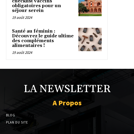
checklist vaccins
obligatoires pour un
séjour serein
19 août 2024
Santé au féminin :
Découvrez le guide ultime
des compléments
alimentaires !
19 août 2024
LA NEWSLETTER
A Propos
BLOG
PLAN DU SITE